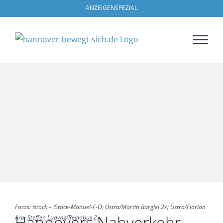
Zum
ANZEIGENSPEZIAL
Inhalt
springen
Fotos: istock – iStock-Manuel-F-O; Üstra/Martin Bargiel 2x; Üstra/Florian
Hannovers Nahverkehr
Arp; Steffen Ludwig/Regiobus 2x